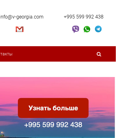
info@v-georgia.com
+995 599 992 438
нтакты