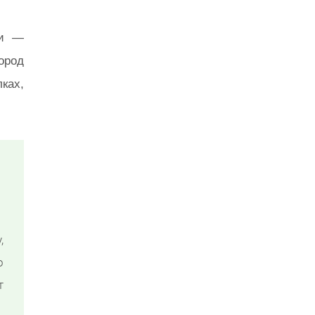
ии —
ород
ках,
,
о
т