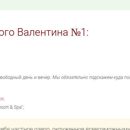
ого Валентина №1:
Свободный день и вечер.
Мы обязательно подскажем куда по
хи
;
ort & Spa”;
себя частное озеро, окруженное всевозможным