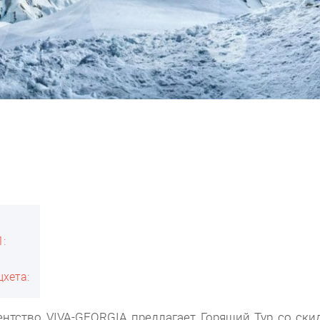
:
хета:
нтство VIVA-GEORGIA предлагает Горящий Тур со ски