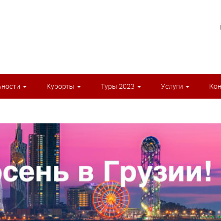
ьности
Курорты
Туры 2023
Услуги
Ко