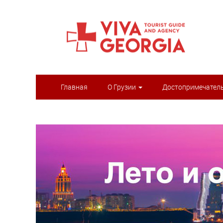
Главная
О Грузии
Достопримечател