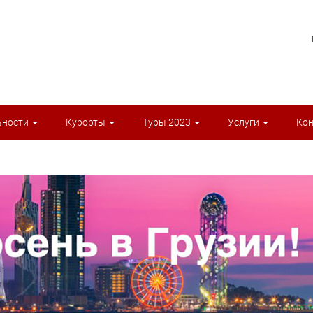
ьности
Курорты
Туры 2023
Услуги
Ко