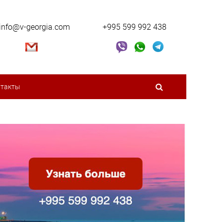
info@v-georgia.com
+995 599 992 438
нтакты