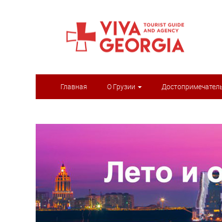
Главная
О Грузии
Достопримечател