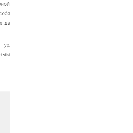
рной
себя
егда
тур,
рным