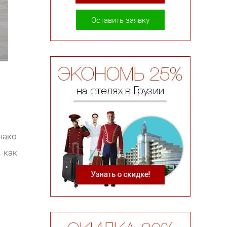
Оставить заявку
нако
, как