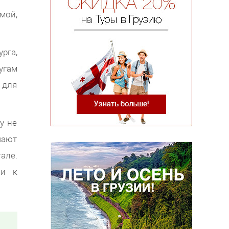
мой,
рга,
угам
 для
у не
чают
але.
 и к