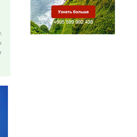
,
о
т