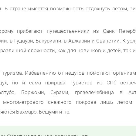
. В стране имеется возможность отдохнуть летом, зи
ому прибегают путешественники из Санкт-Петербу
ии: в Гудаури, Бакуриани, в Аджарии и Сванетии. К усл
различной сложности, как для новичков и детей, так и
 туризма. Избавлению от недугов помогают организм
ух, но и сама природа. Туристов из СПб встре
алтубо, Боржоми, Сурами, грязелечебница в Ахт
т многометрового снежного покрова лишь летом
ются Бахмаро, Бешуми и пр.