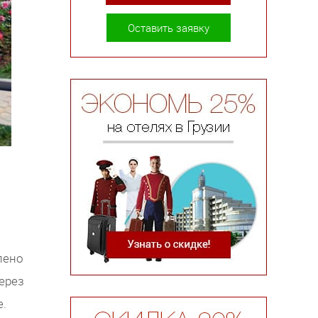
Оставить заявку
лено
ерез
е.