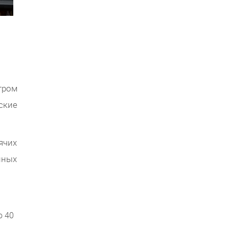
тром
ские
ячих
нных
о 40