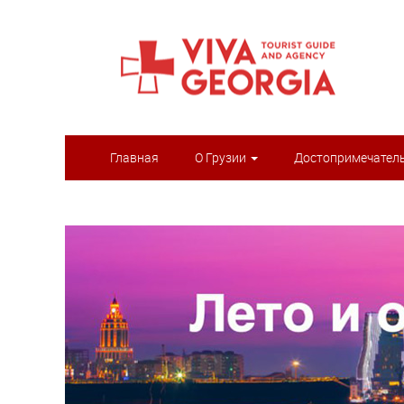
Главная
О Грузии
Достопримечател