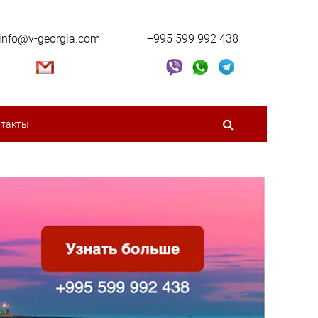
info@v-georgia.com
+995 599 992 438
нтакты