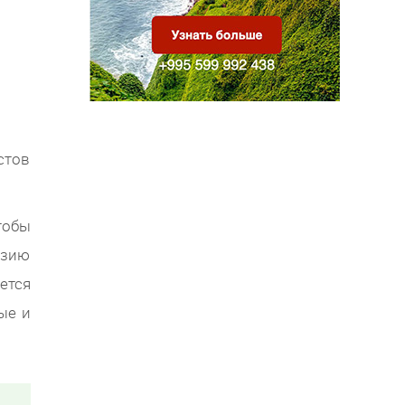
стов
тобы
узию
ется
ые и