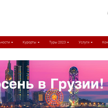
ьности
Курорты
Туры 2023
Услуги
Ко