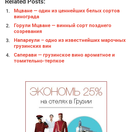
Related Posts:
Мцване — один из ценнейших белых сортов
винограда
Горули Мцване — винный сорт позднего
созревания
Напареули – одно из известнейших марочных
грузинских вин
Саперави — грузинское вино ароматное и
томительно-терпкое