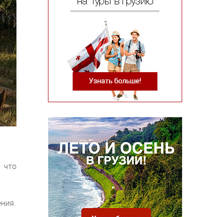
 что
ния.