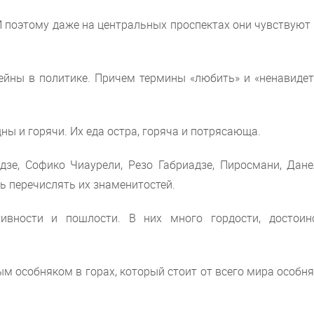
 поэтому даже на центральных проспектах они чувствуют
ейны в политике. Причем термины «любить» и «ненавидет
ы и горячи. Их еда остра, горяча и потрясающа.
дзе, Софико Чиаурели, Резо Габриадзе, Пиросмани, Дане
 перечислять их знаменитостей.
вности и пошлости. В них много гордости, достоинс
 особняком в горах, который стоит от всего мира особн