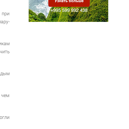
я при
пару-
икам
учить
ждым
, чем
огли