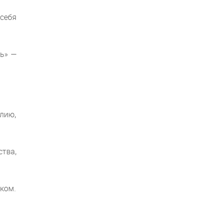
 себя
ь» —
лию,
тва,
яком.