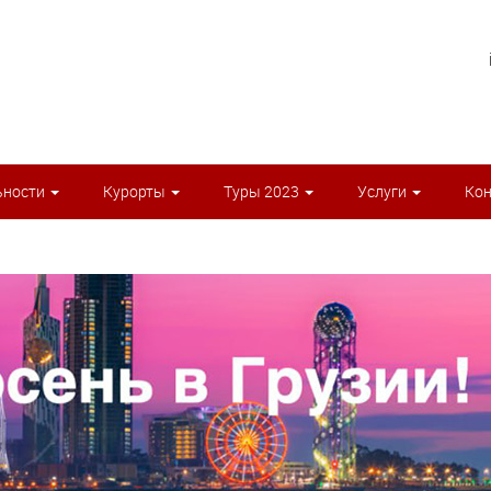
ьности
Курорты
Туры 2023
Услуги
Ко