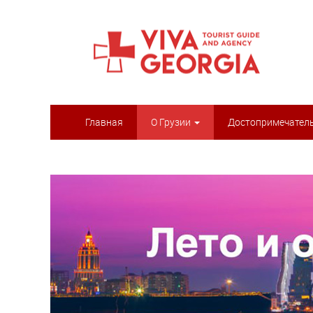
Главная
О Грузии
Достопримечател