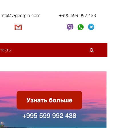
info@v-georgia.com
+995 599 992 438
нтакты