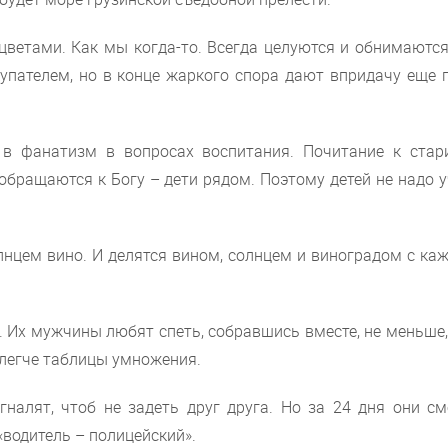
 цветами. Как мы когда-то. Всегда целуются и обнимаютс
купателем, но в конце жаркого спора дают впридачу еще 
 в фанатизм в вопросах воспитания. Почитание к стар
бращаются к Богу – дети рядом. Поэтому детей не надо 
лнцем вино. И делятся вином, солнцем и виноградом с ка
ть. Их мужчины любят спеть, собравшись вместе, не меньше
 легче таблицы умножения.
налят, чтоб не задеть друг друга. Но за 24 дня они см
водитель – полицейский».