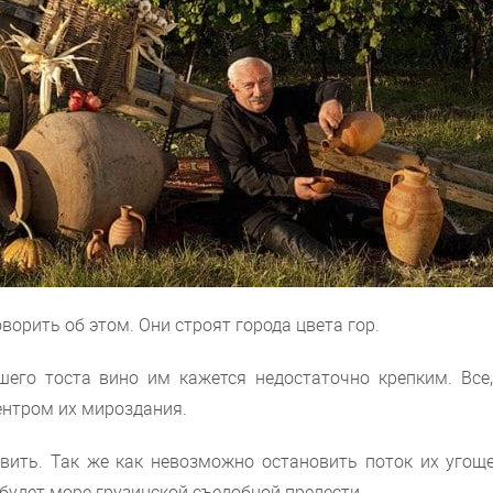
ворить об этом. Они строят города цвета гор.
шего тоста вино им кажется недостаточно крепким. Все,
ентром их мироздания.
вить. Так же как невозможно остановить поток их угоще
 будет море грузинской съедобной прелести.