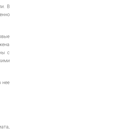
и. В
енно
рвые
ожена
ны с
кими
 нее
ата,