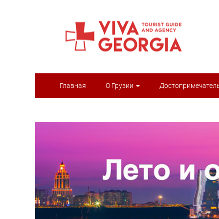
Главная
О Грузии
Достопримечател