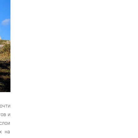
очти
гов и
слои
х на