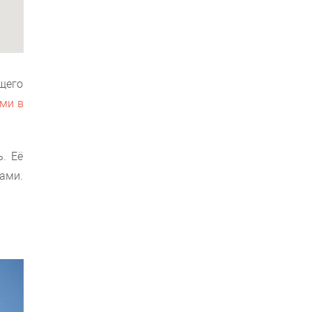
щего
ми в
ь. Её
ами.