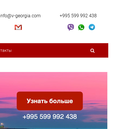
info@v-georgia.com
+995 599 992 438
нтакты