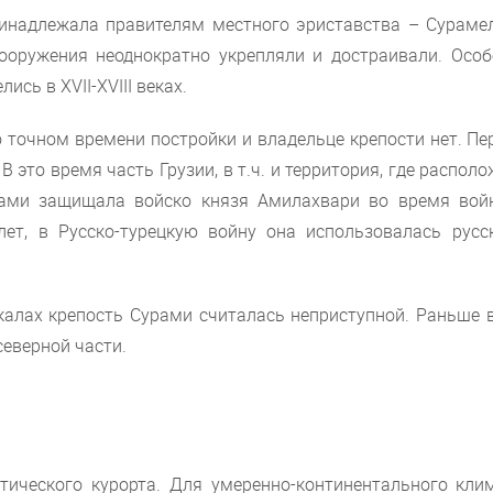
ринадлежала правителям местного эриставства – Сурамел
сооружения неоднократно укрепляли и достраивали. Особ
сь в XVII-XVIII веках.
 точном времени постройки и владельце крепости нет. Пе
 В это время часть Грузии, в т.ч. и территория, где распол
урами защищала войско князя Амилахвари во время вой
лет, в Русско-турецкую войну она использовалась русс
алах крепость Сурами считалась неприступной. Раньше в
северной части.
тического курорта. Для умеренно-континентального клим