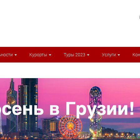
ьности
Курорты
Туры 2023
Услуги
Ко