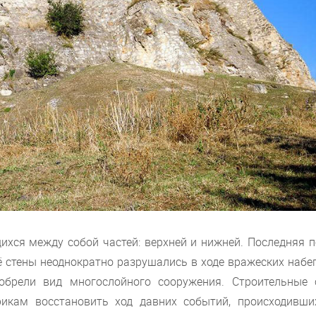
хся между собой частей: верхней и нижней. Последняя п
ё стены неоднократно разрушались в ходе вражеских набе
 обрели вид многослойного сооружения. Строительные 
икам восстановить ход давних событий, происходивши