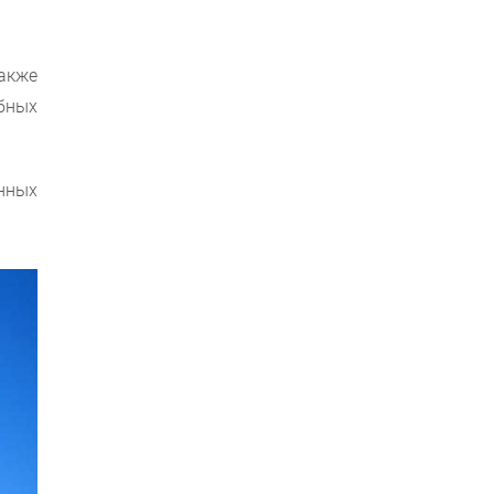
акже
бных
нных