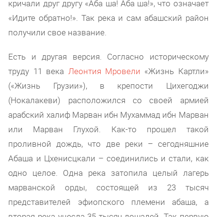
кричали друг другу «Аба ша! Аба ша!», что означает
«Идите обратно!». Так река и сам абашский район
получили свое название.
Есть и другая версия. Согласно историческому
труду 11 века
Леонтия Мровели
«Жизнь Картли»
(«Жизнь Грузии»), в крепости Цихегоджи
(Нокалакеви) расположился со своей армией
арабский халиф Марван ибн Мухаммад ибн Марван
или Марван Глухой. Как-то прошел такой
проливной дождь, что две реки – сегодняшние
Абаша и Цхенисцкали – соединились и стали, как
одно целое. Одна река затопила целый лагерь
марванской орды, состоящей из 23 тысяч
представителей эфиопского племени абаша, а
вторая река унесла 35 тысяч лошадей. Так первую