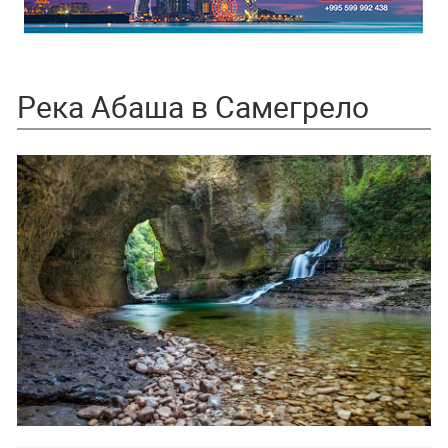
Река Абаша в Самегрело