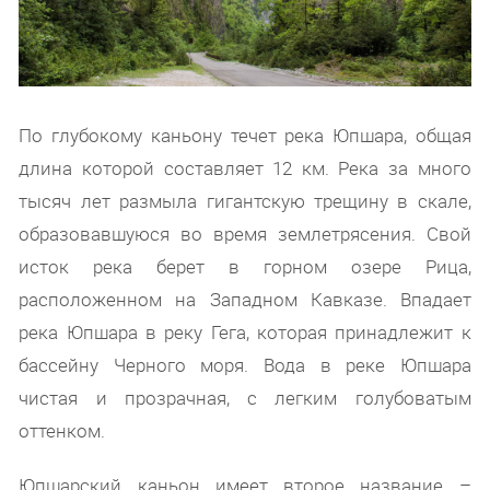
По глубокому каньону течет река Юпшара, общая
длина которой составляет 12 км. Река за много
тысяч лет размыла гигантскую трещину в скале,
образовавшуюся во время землетрясения. Свой
исток река берет в горном озере Рица,
расположенном на Западном Кавказе. Впадает
река Юпшара в реку Гега, которая принадлежит к
бассейну Черного моря. Вода в реке Юпшара
чистая и прозрачная, с легким голубоватым
оттенком.
Юпшарский каньон имеет второе название –