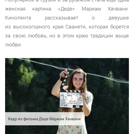
женская картина «Деде» Мариам Хачвани.
Кинолента рассказывает о девушке
из высокогорного края Сванети, которая борется
за свою любовь, но в этом краю традиции выше
любви.
Кадр из фильма Деде Мариам Хачвани