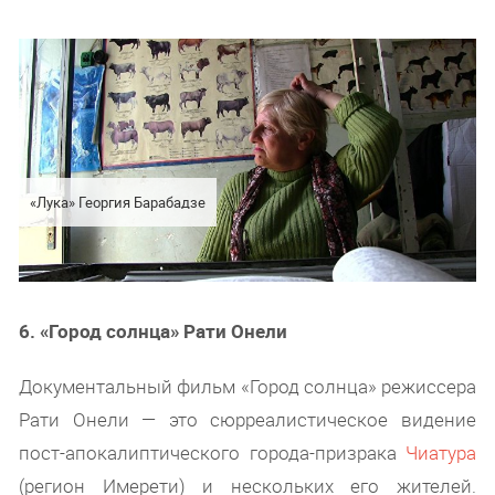
«Лука» Георгия Барабадзе
6. «Город солнца» Рати Онели
Документальный фильм «Город солнца» режиссера
Рати Онели — это сюрреалистическое видение
пост-апокалиптического города-призрака
Чиатура
(регион Имерети) и нескольких его жителей.