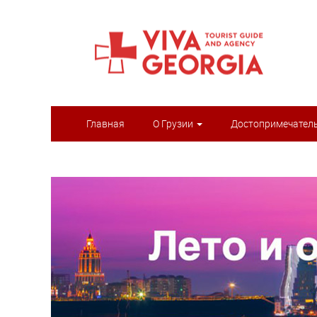
Главная
О Грузии
Достопримечател