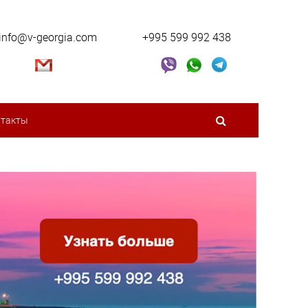
info@v-georgia.com
+995 599 992 438
нтакты