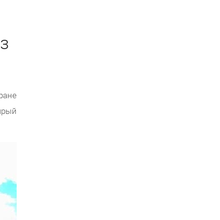
з
ране
ярый