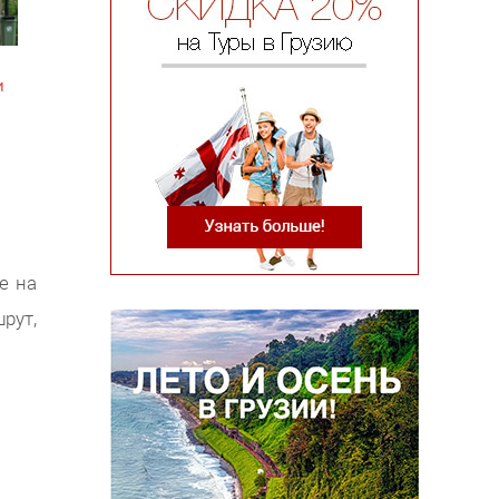
и
е на
рут,