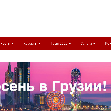
ьности
Курорты
Туры 2023
Услуги
Ко