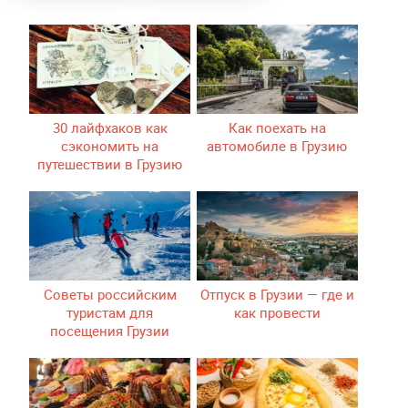
30 лайфхаков как
Как поехать на
сэкономить на
автомобиле в Грузию
путешествии в Грузию
Советы российским
Отпуск в Грузии — где и
туристам для
как провести
посещения Грузии