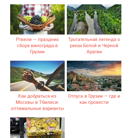
Ртвели — праздник
Трогательная легенда о
сбора винограда в
реках Белой и Черной
Грузии
Арагви
Как добраться из
Отпуск в Грузии — где и
Москвы в Тбилиси:
как провести
оптимальные варианты