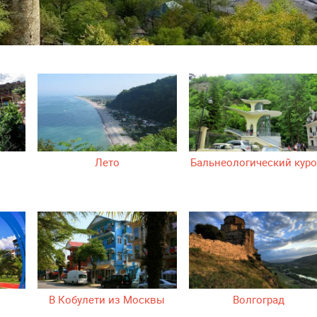
Лето
Бальнеологический куро
В Кобулети из Москвы
Волгоград