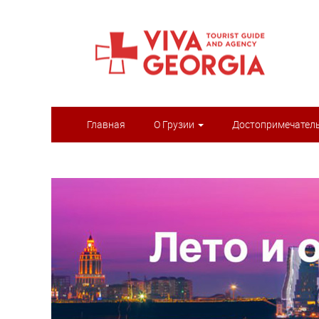
Главная
О Грузии
Достопримечател