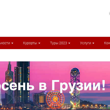
ьности
Курорты
Туры 2023
Услуги
Ко