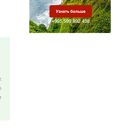
,
о
т