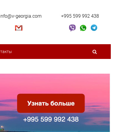
info@v-georgia.com
+995 599 992 438
нтакты