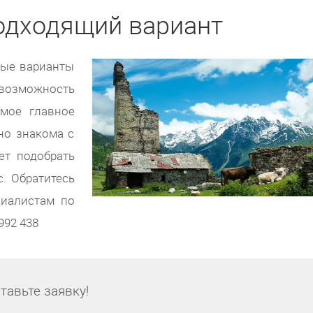
одходящий вариант
ные варианты
возможность
амое главное
но знакома с
ет подобрать
. Обратитесь
циалистам по
992 438
тавьте заявку!