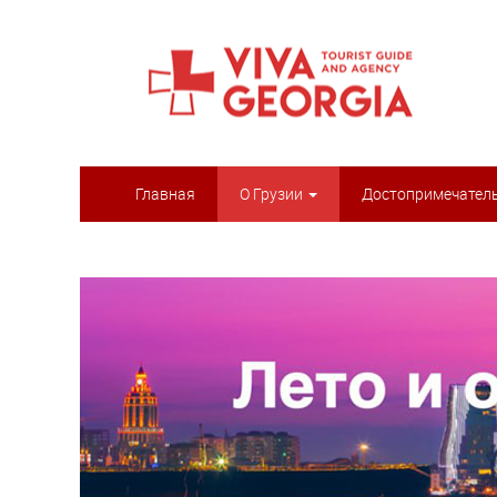
Главная
О Грузии
Достопримечател