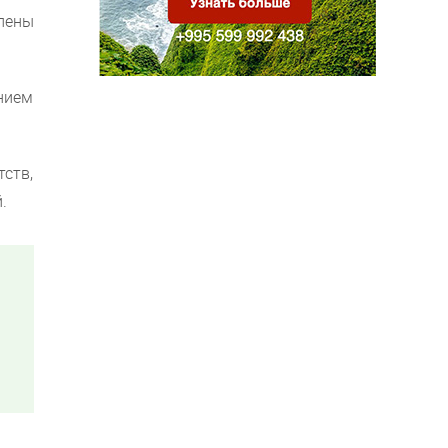
лены
нием
ств,
.