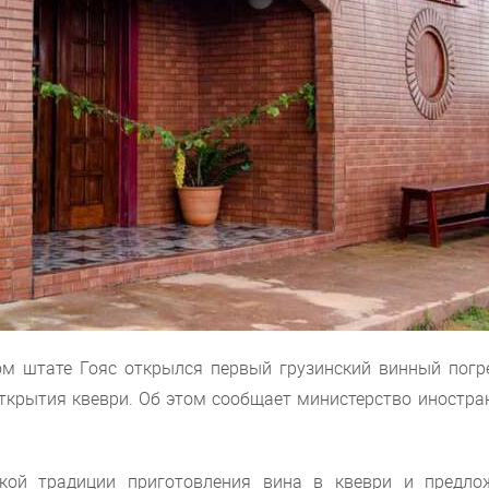
ом штате Гояс открылся первый грузинский винный погр
открытия квеври. Об этом сообщает министерство иностр
ской традиции приготовления вина в квеври и предло