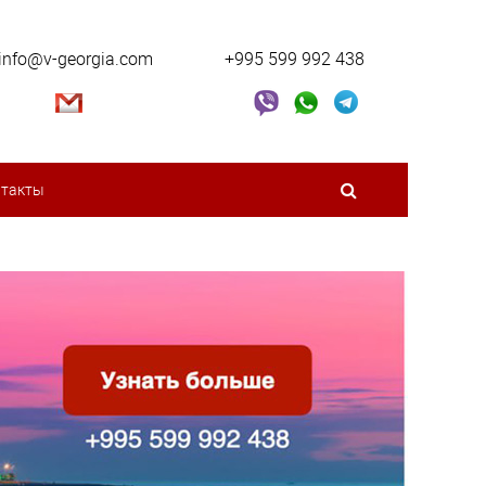
info@v-georgia.com
+995 599 992 438
нтакты