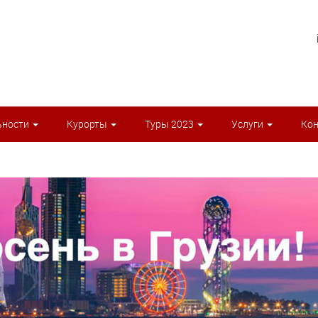
ьности
Курорты
Туры 2023
Услуги
Ко