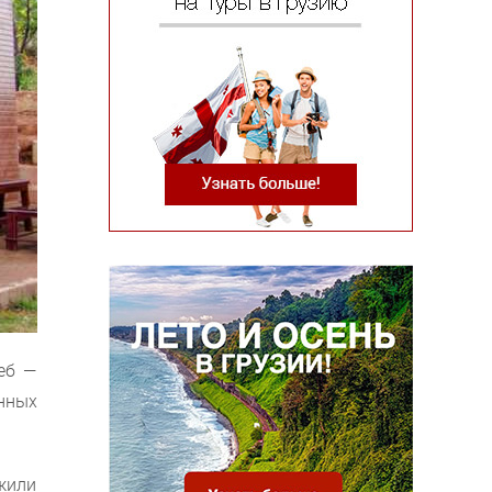
еб —
анных
жили