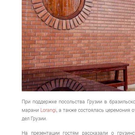
При поддержке посольства Грузии в бразильск
марани
Lorangi
, а также состоялась церемония 
дел Грузии.
На презентации гостям рассказали о грузин