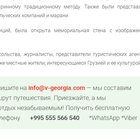
таринному традиционному методу. Также были представ
ельческих компаний и марани.
диций, была открыта мемориальная стена с изображе
ольства, журналисты, представители туристических агент
же местные жители, интересующиеся Грузией и ее культурой
пишите на
info@v-georgia.com
— мы составим
рут путешествия. Приезжайте, а мы
 отдых незабываемым! Получить бесплатную
елефону
+995 555 566 540
*WhatsApp *Viber