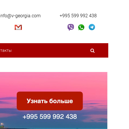
info@v-georgia.com
+995 599 992 438
нтакты