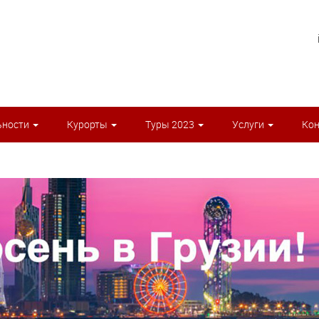
ьности
Курорты
Туры 2023
Услуги
Ко