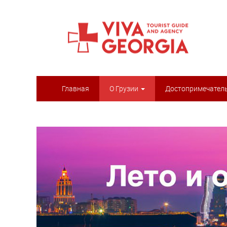
Главная
О Грузии
Достопримечател