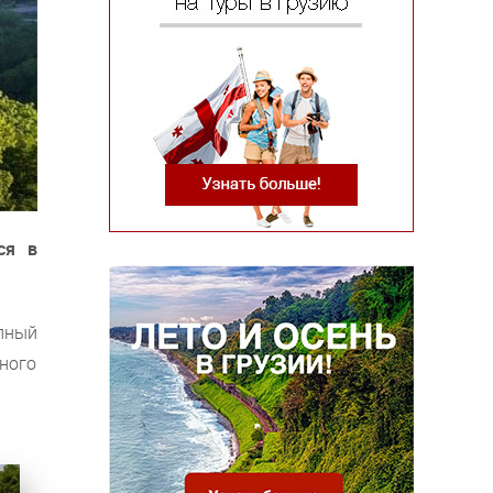
ся в
пный
ного