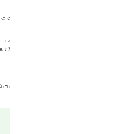
кого
кта и
елий
быть