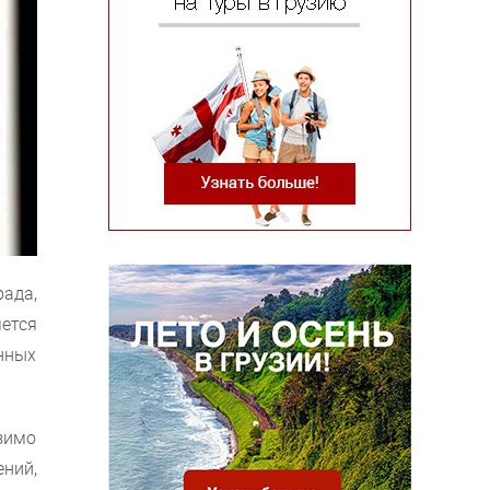
ада,
ется
нных
зимо
ний,