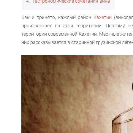
4
Гастрономические сочетания вина
Как и принято, каждый район
Кахетии
(винодел
произрастает на этой территории. Поэтому н
территории современной Кахетии. Местные жител
них рассказывается в старинной грузинской леге