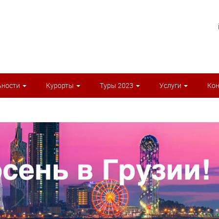
ьности
Курорты
Туры 2023
Услуги
Ко