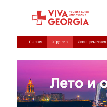
Главная
О Грузии
Достопримечател