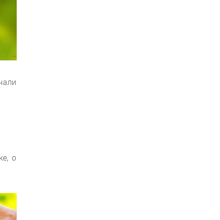
чали
е, о