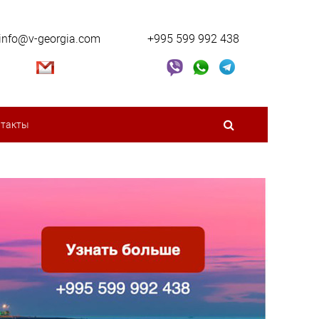
info@v-georgia.com
+995 599 992 438
нтакты