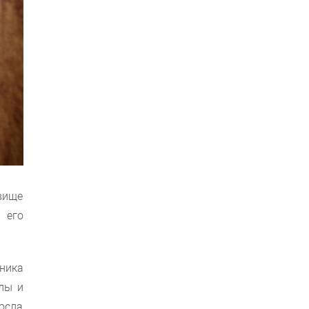
звище
 его
ника
лы и
росла