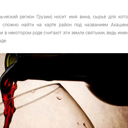
ьческий регион Грузии) носит имя вина, сырьё для кото
е сложно найти на карте район под названием Ахашен
и в некотором роде считают эти земли святыми, ведь име
нде.