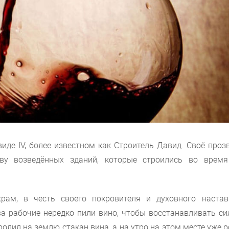
иде IV, более известном как Строитель Давид. Своё про
ву возведённых зданий, которые строились во время
ам, в честь своего покровителя и духовного настав
ва рабочие нередко пили вино, чтобы восстанавливать си
лил на землю стакан вина, а на утро на этом месте уже 