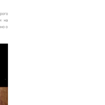
рого
и на
нно о