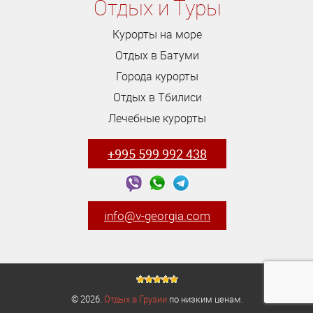
Отдых и Туры
Курорты на море
Отдых в Батуми
Города курорты
Отдых в Тбилиси
Лечебные курорты
+995 599 992 438
info@v-georgia.com
© 2026.
Отдых в Грузии
по низким ценам.