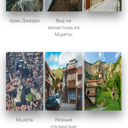
Храм Джвари
Вид на
монастырь из
Мцхеты
Мцхета
Резные
грузинские