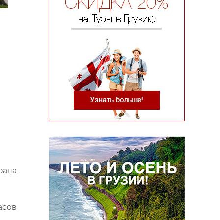
рана
асов