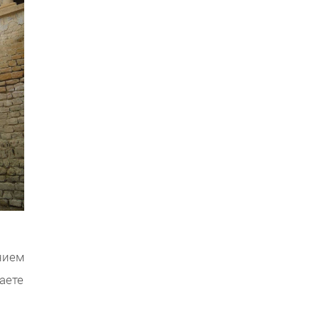
нием
аете