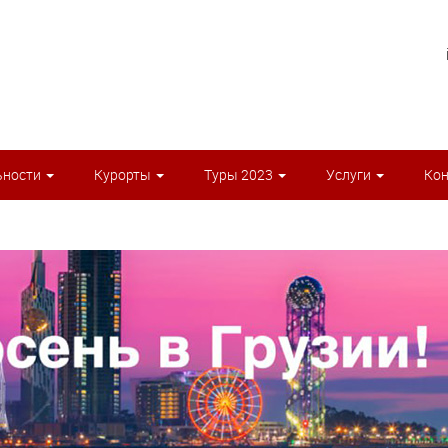
ьности
Курорты
Туры 2023
Услуги
Ко