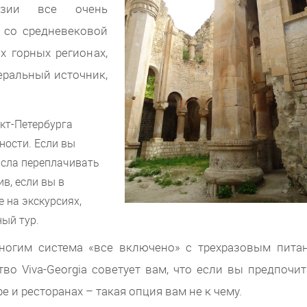
узии все очень
, со средневековой
х горных регионах,
еральный источник,
кт-Петербурга
ности. Если вы
ысла переплачивать
ив, если вы в
 на экскурсиях,
ый тур.
Многим система «все включено» с трехразовым пита
тво Viva-Georgia советует вам, что если вы предпочит
е и ресторанах – такая опция вам не к чему.