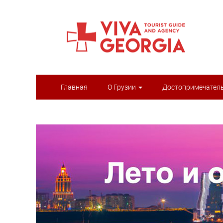
Главная
О Грузии
Достопримечател