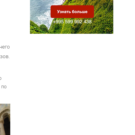
чего
зов.
о
 по