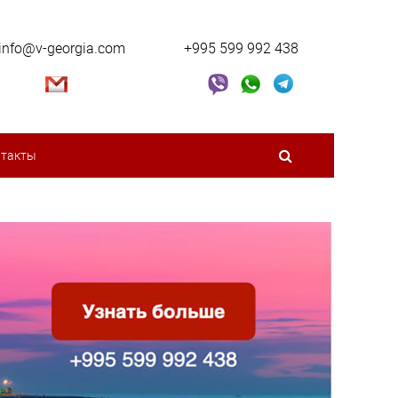
info@v-georgia.com
+995 599 992 438
нтакты