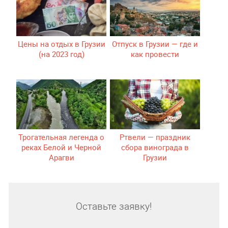
Цены на отдых в Грузии
Отпуск в Грузии — где и
(на 2023 год)
как провести
Трогательная легенда о
Ртвели — праздник
реках Белой и Черной
сбора винограда в
Арагви
Грузии
Оставьте заявку!