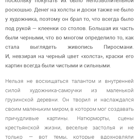
поскольку покупать их было непозволительной
роскошью. Денег на холсты и доски также не было
у художника, поэтому он брал то, что всегда было
под рукой — клеенки со столов. Большая их часть
были черными, что во многом определило то, как
стала выглядеть живопись Пиросмани.
И, невзирая на черный цвет «холста», краски его
картин всегда были чистыми и сильными.
Нельзя не восхищаться талантом и внутренней
силой художника-самоучки из маленькой
грузинской деревни. Он творил и наслаждался
своим маленьким миром, в котором мог создавать
причудливые картины. Натюрморты, сцены
крестьянской жизни, веселые застолья и не
только — вот темы, которые вдохновляли