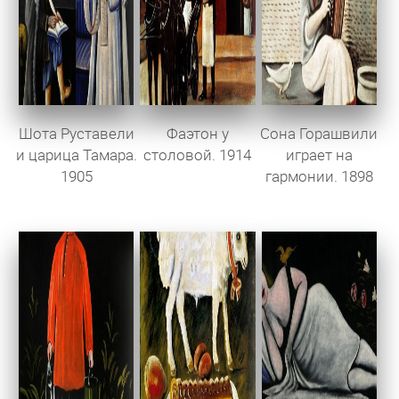
Шота Руставели
Фаэтон у
Сона Горашвили
и царица Тамара.
столовой. 1914
играет на
1905
гармонии. 1898