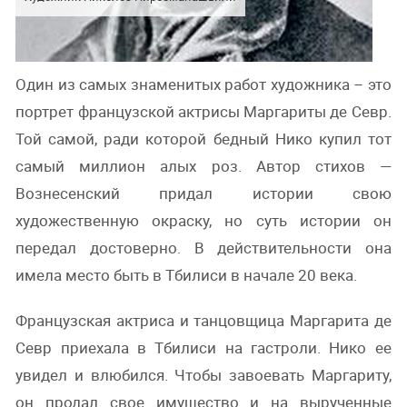
Один из самых знаменитых работ художника – это
портрет французской актрисы Маргариты де Севр.
Той самой, ради которой бедный Нико купил тот
самый миллион алых роз. Автор стихов —
Вознесенский придал истории свою
художественную окраску, но суть истории он
передал достоверно. В действительности она
имела место быть в Тбилиси в начале 20 века.
Французская актриса и танцовщица Маргарита де
Севр приехала в Тбилиси на гастроли. Нико ее
увидел и влюбился. Чтобы завоевать Маргариту,
он продал свое имущество и на вырученные