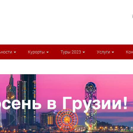
ьности
Курорты
Туры 2023
Услуги
Ко