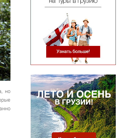
, но
орые
анно