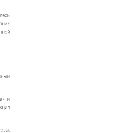
здесь
вних
нной
мный
а» и
кция
озы,