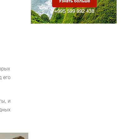
орых
д его
ы, и
дных