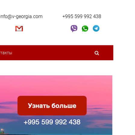
info@v-georgia.com
+995 599 992 438
нтакты