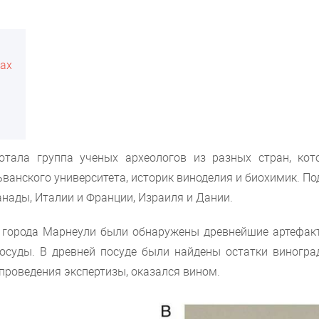
ках
ботала группа ученых археологов из разных стран, кот
ьванского университета, историк виноделия и биохимик. По
нады, Италии и Франции, Израиля и Дании.
е города Марнеули были обнаружены древнейшие артефакт
осуды. В древней посуде были найдены остатки виногра
 проведения экспертизы, оказался вином.