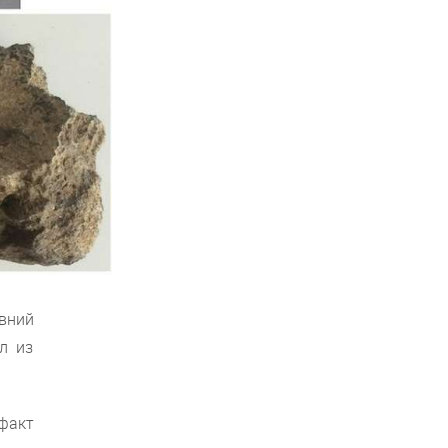
вний
л из
 факт