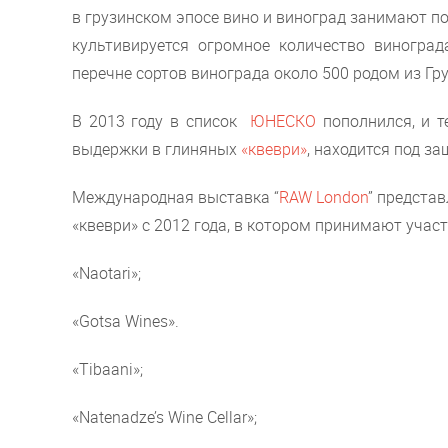
в грузинском эпосе вино и виноград занимают по
культивируется огромное количество виногра
перечне сортов винограда около 500 родом из Гру
В 2013 году в список
ЮНЕСКО
пополнился, и т
выдержки в глиняных
«квеври»
, находится под з
Международная выставка “
RAW London
” предста
«квеври» с 2012 года, в котором принимают учас
«Naotari»;
«Gotsa Wines».
«Tibaani»;
«Natenadze’s Wine Cellar»;