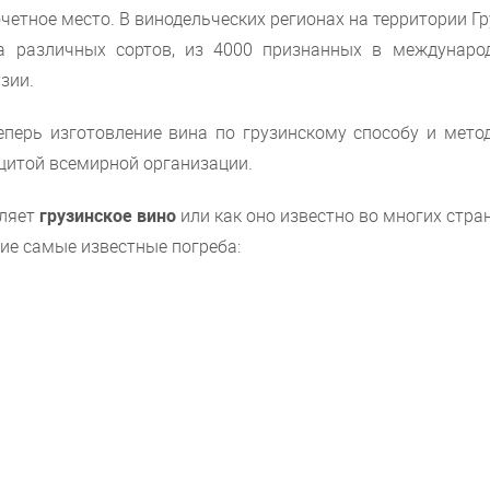
четное место. В винодельческих регионах на территории Г
да различных сортов, из 4000 признанных в междунаро
зии.
еперь изготовление вина по грузинскому способу и метод
ащитой всемирной организации.
вляет
грузинское вино
или как оно известно во многих стра
тие самые известные погреба: