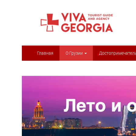
Главная
О Грузии
Достопримечател