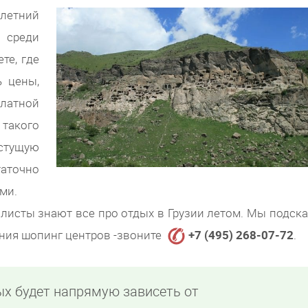
 летний
 среди
те, где
ь цены,
платной
 такого
стущую
аточно
ми.
алисты знают все про отдых в Грузии летом. Мы подск
ения шопинг центров -звоните
+7 (495) 268-07-72
.
ых будет напрямую зависеть от