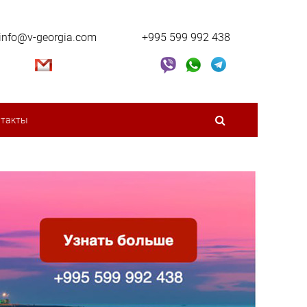
info@v-georgia.com
+995 599 992 438
нтакты