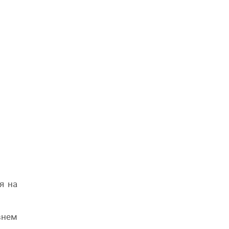
я на
внем