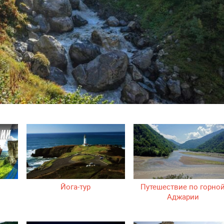
Йога-тур
Путешествие по горно
Аджарии