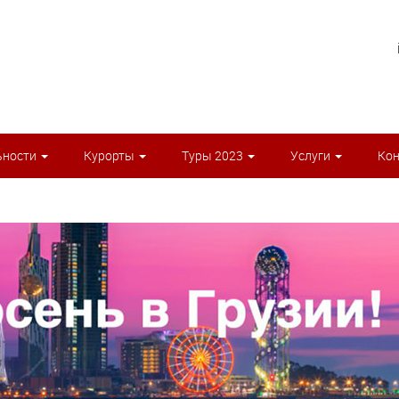
ьности
Курорты
Туры 2023
Услуги
Ко