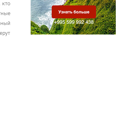
 кто
тные
жный
ерут