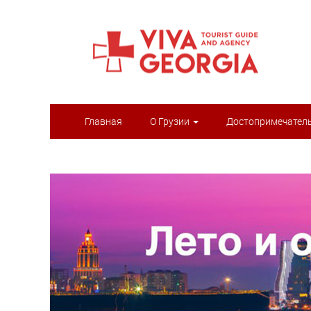
Главная
О Грузии
Достопримечател