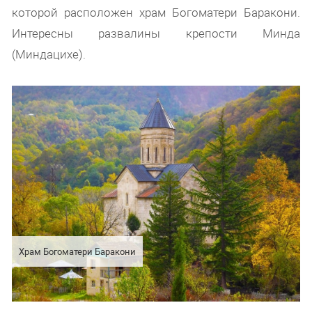
которой расположен храм Богоматери Баракони.
Интересны развалины крепости Минда
(Миндацихе).
Храм Богоматери Баракони