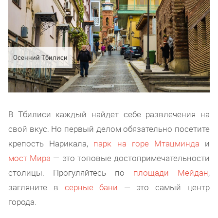
Осенний Тбилиси
В Тбилиси каждый найдет себе развлечения на
свой вкус. Но первый делом обязательно посетите
крепость Нарикала,
парк на горе Мтацминда
и
мост Мира
— это топовые достопримечательности
столицы. Прогуляйтесь по
площади Мейдан
,
загляните в
серные бани
— это самый центр
города.